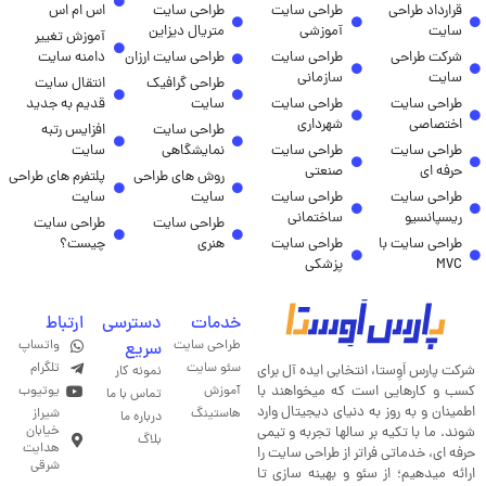
قرارداد طراحی
طراحی سایت
طراحی سایت
اس ام اس
سایت
آموزشی
متریال دیزاین
آموزش تغییر
شرکت طراحی
طراحی سایت
طراحی سایت ارزان
دامنه سایت
سایت
سازمانی
طراحی گرافیک
انتقال سایت
طراحی سایت
طراحی سایت
سایت
قدیم به جدید
اختصاصی
شهرداری
طراحی سایت
افزایس رتبه
طراحی سایت
طراحی سایت
نمایشگاهی
سایت
حرفه ای
صنعتی
روش های طراحی
پلتفرم های طراحی
طراحی سایت
طراحی سایت
سایت
سایت
ریسپانسیو
ساختمانی
طراحی سایت
طراحی سایت
طراحی سایت با
طراحی سایت
هنری
چیست؟
MVC
پزشکی
خدمات
دسترسی
ارتباط
طراحی سایت
واتساپ
سریع
سئو سایت
تلگرام
شرکت پارس اَوِستا، انتخابی ایده آل برای
نمونه کار
کسب و کارهایی است که میخواهند با
آموزش
یوتیوب
تماس با ما
اطمینان و به روز به دنیای دیجیتال وارد
هاستینگ
شیراز
درباره ما
خیابان
شوند. ما با تکیه بر سالها تجربه و تیمی
بلاگ
هدایت
حرفه ای، خدماتی فراتر از طراحی سایت را
شرقی
ارائه میدهیم؛ از سئو و بهینه سازی تا