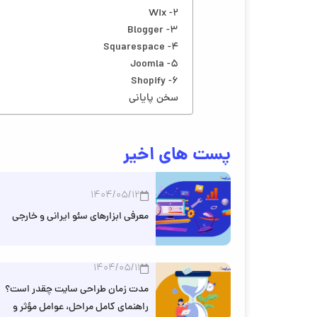
Wix -2
Blogger -3
Squarespace -4
Joomla -5
Shopify -6
سخن پایانی
پست های اخیر
1404/05/12
معرفی ابزارهای سئو ایرانی و خارجی
1404/05/11
مدت زمان طراحی سایت چقدر است؟
راهنمای کامل مراحل، عوامل مؤثر و