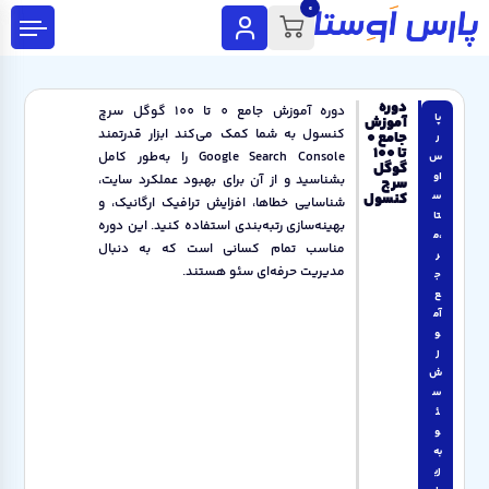
0
دوره
دوره آموزش جامع 0 تا 100 گوگل سرچ
پا
آموزش
کنسول به شما کمک می‌کند ابزار قدرتمند
جامع 0
ر
تا 100
Google Search Console را به‌طور کامل
س
گوگل
او
بشناسید و از آن برای بهبود عملکرد سایت،
سرچ
س
کنسول
شناسایی خطاها، افزایش ترافیک ارگانیک، و
تا
بهینه‌سازی رتبه‌بندی استفاده کنید. این دوره
،م
مناسب تمام کسانی است که به دنبال
ر
مدیریت حرفه‌ای سئو هستند.
ج
ع
آم
و
ز
ش
س
ئ
و
به
زب