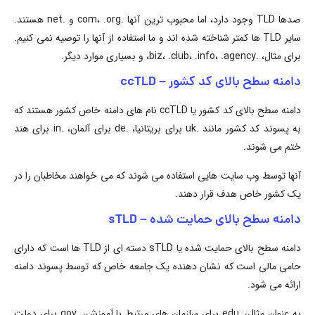
صدها TLD وجود دارد، اما محبوب ترین آنها .com، .org و .net هستند.
سایر TLD ها کمتر شناخته شده اند و ما استفاده از آنها را توصیه نمی کنیم.
برای مثال، .biz، .club، .info، .agency، و بسیاری موارد دیگر.
دامنه سطح بالای کد کشور – ccTLD
دامنه سطح بالای کد کشور یا ccTLD نام های دامنه خاص کشور هستند که
به پسوند کد کشور مانند .uk برای بریتانیا، .de برای آلمان، .in برای هند
ختم می شوند.
آنها توسط وب سایت هایی استفاده می شوند که می خواهند مخاطبان را در
یک کشور خاص هدف قرار دهند.
دامنه سطح بالای حمایت شده – sTLD
دامنه سطح بالای حمایت شده یا sTLD دسته ای از TLD ها است که دارای
حامی مالی است که نشان دهنده یک جامعه خاص که توسط پسوند دامنه
ارائه می شود.
به عنوان مثال، .edu برای سازمان های مرتبط با آموزش، .gov برای دولت