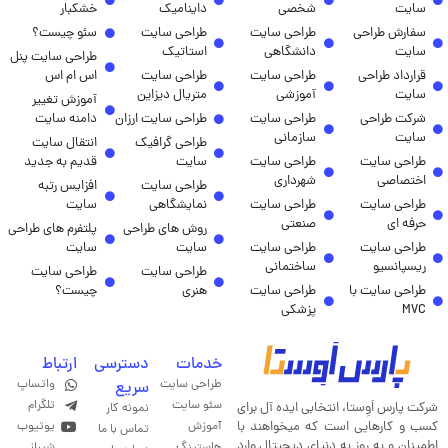
سایت
شخصی
داینامیک
خشکبار
سفارش طراحی
طراحی سایت
طراحی سایت
سئو چیست؟
سایت
دانشگاهی
استاتیک
طراحی سایت پنل
قرارداد طراحی
طراحی سایت
طراحی سایت
اس ام اس
سایت
آموزشی
متریال دیزاین
آموزش تغییر
شرکت طراحی
طراحی سایت
طراحی سایت ارزان
دامنه سایت
سایت
سازمانی
طراحی گرافیک
انتقال سایت
طراحی سایت
طراحی سایت
سایت
قدیم به جدید
اختصاصی
شهرداری
طراحی سایت
افزایس رتبه
طراحی سایت
طراحی سایت
نمایشگاهی
سایت
حرفه ای
صنعتی
روش های طراحی
پلتفرم های طراحی
طراحی سایت
طراحی سایت
سایت
سایت
ریسپانسیو
ساختمانی
طراحی سایت
طراحی سایت
طراحی سایت با
طراحی سایت
هنری
چیست؟
MVC
پزشکی
خدمات
دسترسی
ارتباط
طراحی سایت
واتساپ
سریع
سئو سایت
تلگرام
شرکت پارس اَوِستا، انتخابی ایده آل برای
نمونه کار
کسب و کارهایی است که میخواهند با
آموزش
یوتیوب
تماس با ما
اطمینان و به روز به دنیای دیجیتال وارد
هاستینگ
شیراز