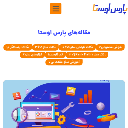
مقاله‌های پارس اوستا
هوش مصنوعی
7
نکات طراحی سایت
104
نکات سئو
368
نکات اینستاگرام
1
رنک مث (Rank Math)
37
تم فارست
1
ابزارهای سئو
6
آموزش سئو مقدماتی
7