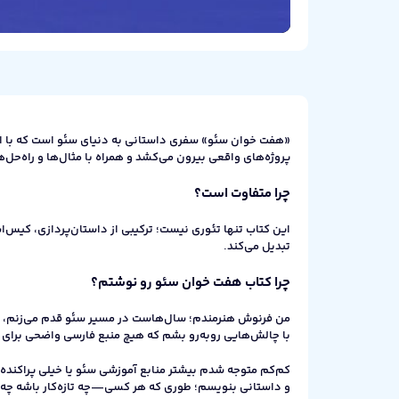
00:00
M
S
P
E
u
e
I
n
t
t
P
t
e
t
e
i
r
n
f
«هفت‌ خوان سئو» سفری داستانی به دنیای سئو است که با ال
g
u
پروژه‌های واقعی بیرون می‌کشد و همراه با مثال‌ها و راه‌حل‌ه
s
l
l
چرا متفاوت است؟
s
c
این کتاب تنها تئوری نیست؛ ترکیبی از داستان‌پردازی، کیس‌اس
r
تبدیل می‌کند.
e
چرا کتاب هفت خوان سئو رو نوشتم؟
e
n
من فرنوش هنرمندم؛ سال‌هاست در مسیر سئو قدم می‌زنم، مسیر
با چالش‌هایی روبه‌رو بشم که هیچ منبع فارسی واضحی برای 
کم‌کم متوجه شدم بیشتر منابع آموزشی سئو یا خیلی پراکنده‌
و داستانی بنویسم؛ طوری که هر کسی—چه تازه‌کار باشه چه 