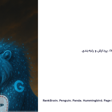
‌های مهم مثل RankBrain، Penguin، Panda، Hummingbird، Page Layout، Pigeon،