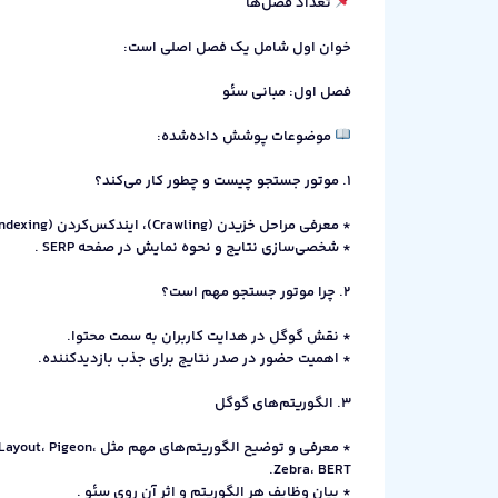
تعداد فصل‌ها
خوان اول شامل یک فصل اصلی است:
فصل اول: مبانی سئو
موضوعات پوشش داده‌شده:
1. موتور جستجو چیست و چطور کار می‌کند؟
* معرفی مراحل خزیدن (Crawling)، ایندکس‌کردن (Indexing)، پردازش و رتبه‌بندی.
* شخصی‌سازی نتایج و نحوه نمایش در صفحه SERP .
2. چرا موتور جستجو مهم است؟
* نقش گوگل در هدایت کاربران به سمت محتوا.
* اهمیت حضور در صدر نتایج برای جذب بازدیدکننده.
3. الگوریتم‌های گوگل
* معرفی و توضیح الگوریتم
Zebra، BERT.
* بیان وظایف هر الگوریتم و اثر آن روی سئو .