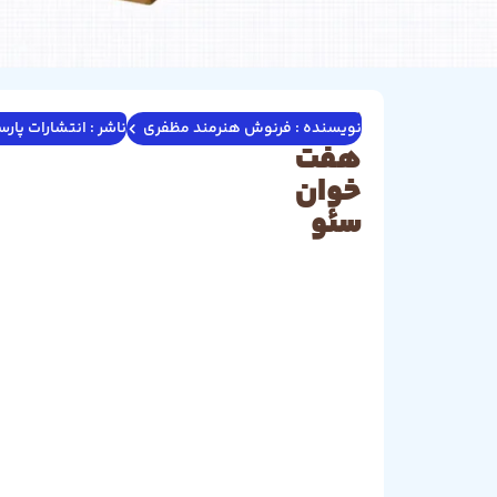
کتاب
نویسنده : فرنوش هنرمند مظفری
ناشر : انتشارات پا
هفت
خوان
سئو