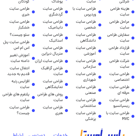
شرکتی
سایت
پوشاک
کودکان
هزینه طراحی
طراحی سایت با
طراحی سایت
طراحی سایت
سایت
وردپرس
گردشگری
خبری
مراحل طراحی
طراحی سایت
طراحی سایت
طراحی سایت
سایت
شخصی
داینامیک
خشکبار
سفارش طراحی
طراحی سایت
طراحی سایت
سئو چیست؟
سایت
دانشگاهی
استاتیک
طراحی سایت پنل
قرارداد طراحی
طراحی سایت
طراحی سایت
اس ام اس
سایت
آموزشی
متریال دیزاین
آموزش تغییر
شرکت طراحی
طراحی سایت
طراحی سایت ارزان
دامنه سایت
سایت
سازمانی
طراحی گرافیک
انتقال سایت
طراحی سایت
طراحی سایت
سایت
قدیم به جدید
اختصاصی
شهرداری
طراحی سایت
افزایس رتبه
طراحی سایت
طراحی سایت
نمایشگاهی
سایت
حرفه ای
صنعتی
روش های طراحی
پلتفرم های طراحی
طراحی سایت
طراحی سایت
سایت
سایت
ریسپانسیو
ساختمانی
طراحی سایت
طراحی سایت
طراحی سایت با
طراحی سایت
هنری
چیست؟
MVC
پزشکی
خدمات
دسترسی
ارتباط